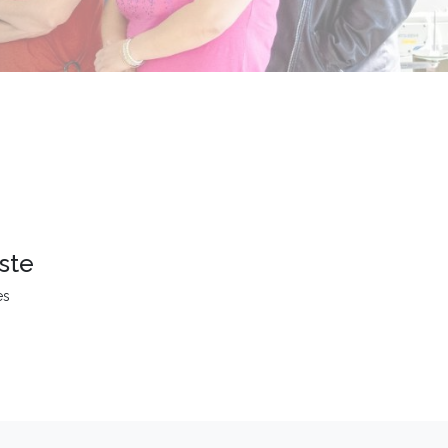
ste
es