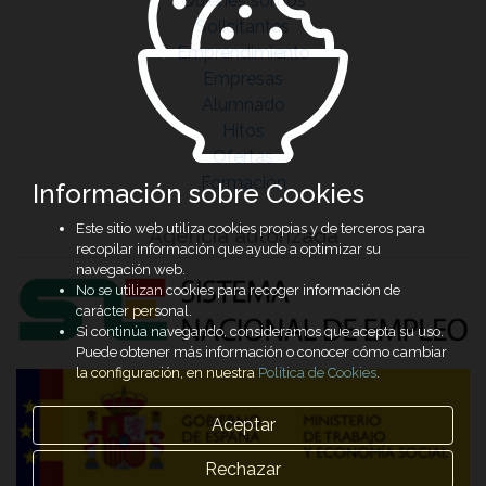
Quiénes somos
Solicitantes
Emprendimiento
Empresas
Alumnado
Hitos
Ofertas
Formación
Información sobre Cookies
Este sitio web utiliza cookies propias y de terceros para
Agencia autorizada
recopilar información que ayude a optimizar su
navegación web.
No se utilizan cookies para recoger información de
carácter personal.
Si continúa navegando, consideramos que acepta su uso.
Puede obtener más información o conocer cómo cambiar
la configuración, en nuestra
Política de Cookies
.
Aceptar
Rechazar