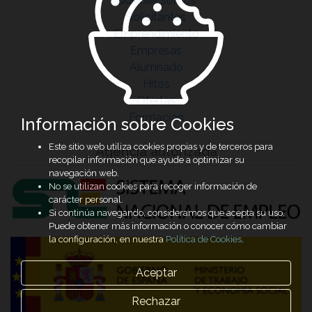
Quiénes somos
Solicitantes
Emprendimiento
Empresas
Alumnado
Hitos
Ofertas
Formación
Información sobre Cookies
Este sitio web utiliza cookies propias y de terceros para
Agencia autorizada
recopilar información que ayude a optimizar su
navegación web.
No se utilizan cookies para recoger información de
carácter personal.
Si continúa navegando, consideramos que acepta su uso.
Puede obtener más información o conocer cómo cambiar
la configuración, en nuestra
Política de Cookies
.
Aceptar
Rechazar