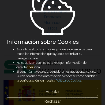
Quiénes somos
Solicitantes
Emprendimiento
Empresas
Alumnado
Hitos
Ofertas
Formación
Información sobre Cookies
Este sitio web utiliza cookies propias y de terceros para
Agencia autorizada
recopilar información que ayude a optimizar su
navegación web.
No se utilizan cookies para recoger información de
carácter personal.
Si continúa navegando, consideramos que acepta su uso.
Puede obtener más información o conocer cómo cambiar
la configuración, en nuestra
Política de Cookies
.
Aceptar
Rechazar