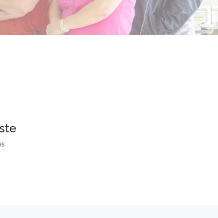
ste
es