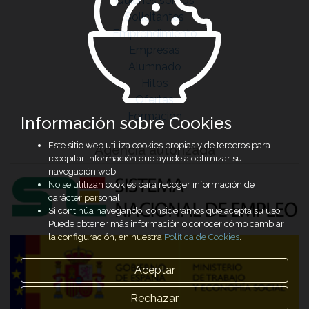
Quiénes somos
Solicitantes
Emprendimiento
Empresas
Alumnado
Hitos
Ofertas
Formación
Información sobre Cookies
Este sitio web utiliza cookies propias y de terceros para
Agencia autorizada
recopilar información que ayude a optimizar su
navegación web.
No se utilizan cookies para recoger información de
carácter personal.
Si continúa navegando, consideramos que acepta su uso.
Puede obtener más información o conocer cómo cambiar
la configuración, en nuestra
Política de Cookies
.
Aceptar
Rechazar