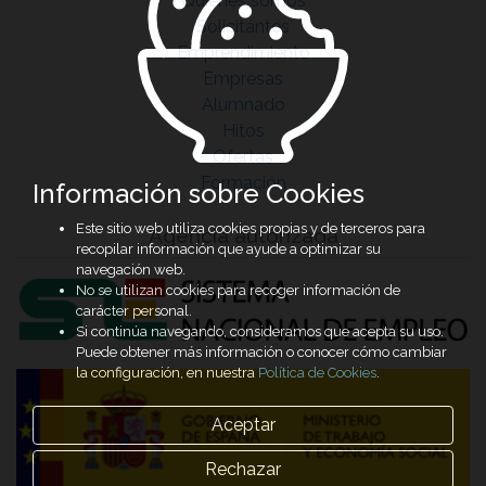
Quiénes somos
Solicitantes
Emprendimiento
Empresas
Alumnado
Hitos
Ofertas
Formación
Información sobre Cookies
Este sitio web utiliza cookies propias y de terceros para
Agencia autorizada
recopilar información que ayude a optimizar su
navegación web.
No se utilizan cookies para recoger información de
carácter personal.
Si continúa navegando, consideramos que acepta su uso.
Puede obtener más información o conocer cómo cambiar
la configuración, en nuestra
Política de Cookies
.
Aceptar
Rechazar