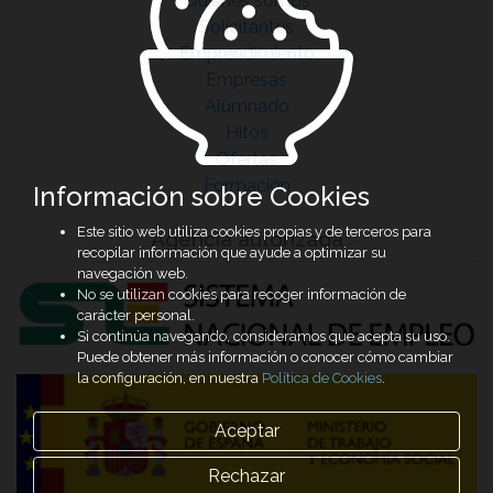
Quiénes somos
Solicitantes
Emprendimiento
Empresas
Alumnado
Hitos
Ofertas
Formación
Información sobre Cookies
Este sitio web utiliza cookies propias y de terceros para
Agencia autorizada
recopilar información que ayude a optimizar su
navegación web.
No se utilizan cookies para recoger información de
carácter personal.
Si continúa navegando, consideramos que acepta su uso.
Puede obtener más información o conocer cómo cambiar
la configuración, en nuestra
Política de Cookies
.
Aceptar
Rechazar