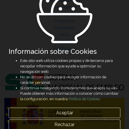
Quiénes somos
Solicitantes
Emprendimiento
Empresas
Alumnado
Hitos
Ofertas
Formación
Información sobre Cookies
Este sitio web utiliza cookies propias y de terceros para
Agencia autorizada
recopilar información que ayude a optimizar su
navegación web.
No se utilizan cookies para recoger información de
carácter personal.
Si continúa navegando, consideramos que acepta su uso.
Puede obtener más información o conocer cómo cambiar
la configuración, en nuestra
Política de Cookies
.
Aceptar
Rechazar