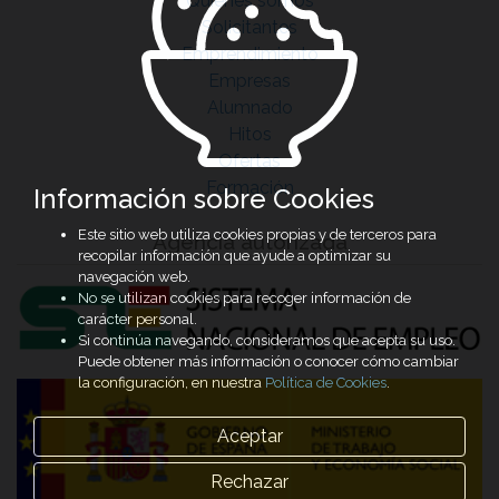
Quiénes somos
Solicitantes
Emprendimiento
Empresas
Alumnado
Hitos
Ofertas
Formación
Información sobre Cookies
Este sitio web utiliza cookies propias y de terceros para
Agencia autorizada
recopilar información que ayude a optimizar su
navegación web.
No se utilizan cookies para recoger información de
carácter personal.
Si continúa navegando, consideramos que acepta su uso.
Puede obtener más información o conocer cómo cambiar
la configuración, en nuestra
Política de Cookies
.
Aceptar
Rechazar