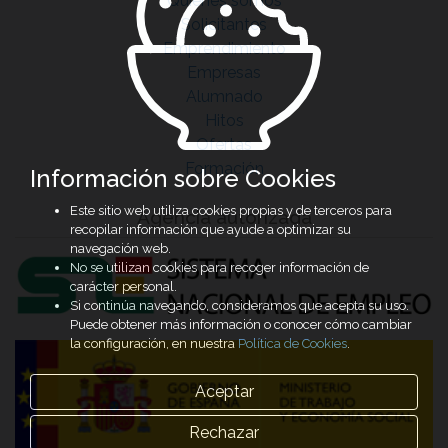
Quiénes somos
Solicitantes
Emprendimiento
Empresas
Alumnado
Hitos
Ofertas
Formación
Información sobre Cookies
Este sitio web utiliza cookies propias y de terceros para
Agencia autorizada
recopilar información que ayude a optimizar su
navegación web.
No se utilizan cookies para recoger información de
carácter personal.
Si continúa navegando, consideramos que acepta su uso.
Puede obtener más información o conocer cómo cambiar
la configuración, en nuestra
Política de Cookies
.
Aceptar
Rechazar