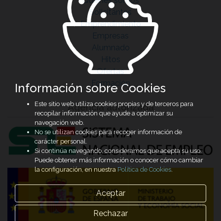
Quiénes somos
Solicitantes
Emprendimiento
Empresas
Alumnado
Hitos
Ofertas
Formación
Información sobre Cookies
Este sitio web utiliza cookies propias y de terceros para
Agencia autorizada
recopilar información que ayude a optimizar su
navegación web.
No se utilizan cookies para recoger información de
carácter personal.
Si continúa navegando, consideramos que acepta su uso.
Puede obtener más información o conocer cómo cambiar
la configuración, en nuestra
Política de Cookies
.
Aceptar
Rechazar