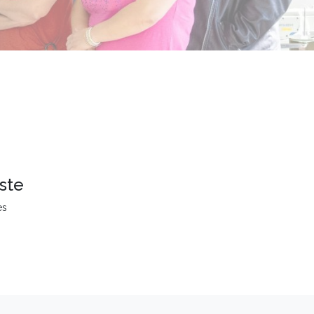
ste
es